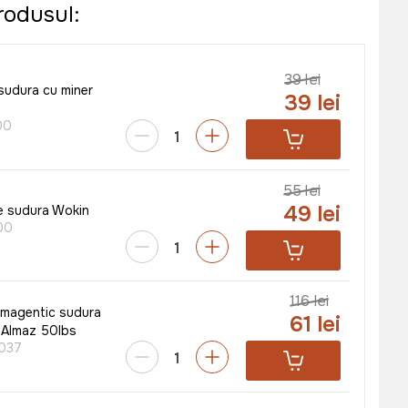
rodusul:
39 lei
sudura cu miner
39 lei
00
55 lei
49 lei
e sudura Wokin
00
116 lei
 magentic sudura
61 lei
 Almaz 50lbs
037