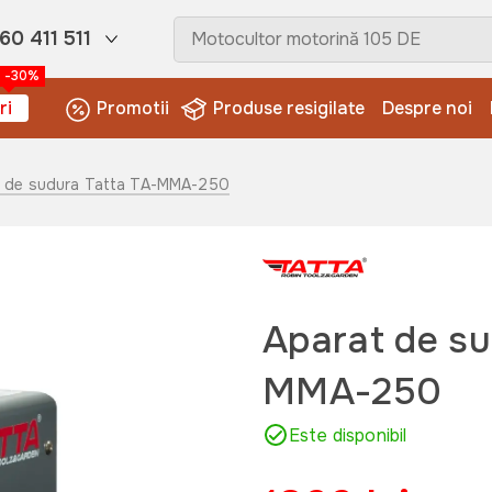
60 411 511
-30%
ri
Promotii
Produse resigilate
Despre noi
t de sudura Tatta TA-MMA-250
Aparat de su
MMA-250
Este disponibil