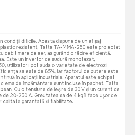
255 lei
udura DIN16 Almaz
027
ondiții dificile. Acesta dispune de un afișaj
 și plastic rezistent, Tatta TA-MMA-250 este proiectat
 debit mare de aer, asigurând o răcire eficientă.
ea. Este un invertor de sudură monofazat,
 utilizatorii pot suda o varietate de electrozi
ru. Eficiența sa este de 85%, iar factorul de putere este
tinuă în aplicații industriale. Aparatul este echipat
 și clema de împământare sunt incluse în pachet. Tatta
ean. Cu o tensiune de ieșire de 30 V și un curent de
ire de 20-250 A. Greutatea sa de 4 kg îl face ușor de
calitate garantată și fiabilitate.