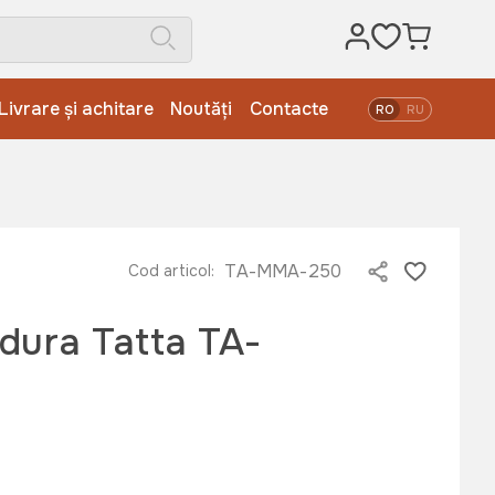
Livrare și achitare
Noutăți
Contacte
RO
RU
TA-MMA-250
Cod articol:
dura Tatta TA-