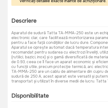
verificați detaliile exacte înainte de achiziționare.
Descriere
Aparatul de sudură Tatta TA-MMA-250 este un echipamen
electronic clar, care facilitează monitorizarea param
pentru a face față condițiilor de lucru dure. Compone
Aparatul se oprește automat dacă temperatura intern
recomandat pentru sudarea cu electrozi înveliți, uti
(rutilici, bazici, inox) și o gamă diversificată de materi
de 0.93, ceea ce îl face un aparat economic și eficient
cu funcții utile, precum protecție termică, arc electr
TA-MMA-250 are un cablu de alimentare din cupru de 3
sudură de 250 A, acest aparat este versatil și puterni
transportat și utilizat în diverse medii de lucru. Tatt
Disponibilitate