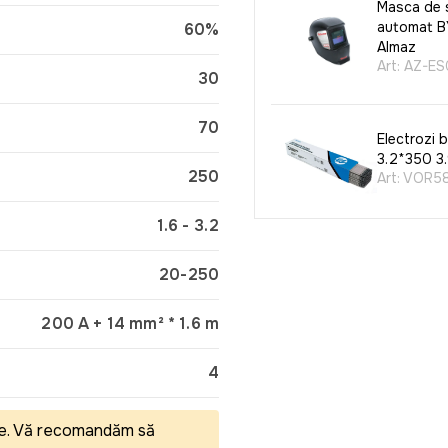
Masca de s
automat 
60%
Almaz
Art:
AZ-ES
30
70
Electrozi 
3.2*350 3.
250
Art:
VOR5
1.6 - 3.2
Electrozi 
20-250
2.5*300
Art:
VOR5
200 A + 14 mm² * 1.6 m
4
Electrozi 
3.2*350
Art:
VOR5
eale. Vă recomandăm să