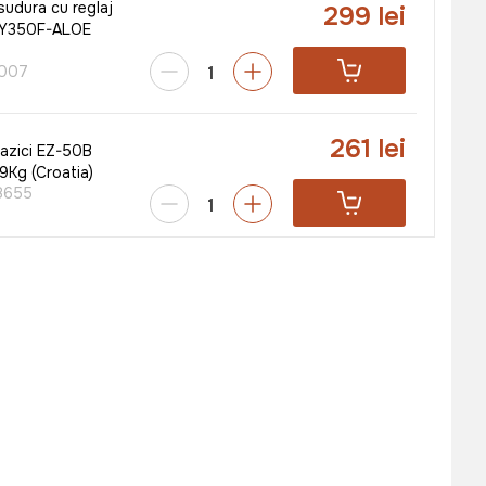
udura cu reglaj
299 lei
BY350F-ALOE
007
261 lei
bazici EZ-50B
9Kg (Croatia)
8655
263 lei
EZ ADRIA R
249 lei
8074
297 lei
EZ ADRIA R
269 lei
8075