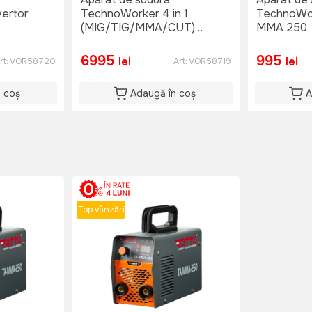
ertor
TechnoWorker 4 in 1
TechnoWor
(MIG/TIG/MMA/CUT)
MMA 250
FULL
6995
995
lei
lei
rt:
VOR58720
Art:
VOR58719
n coș
Adaugă în coș
A
Top vânzări