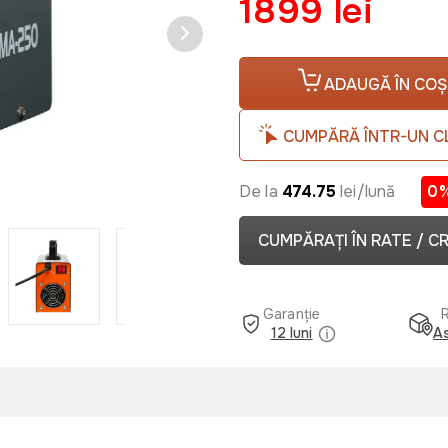
1899 lei
ADAUGĂ ÎN COȘ
CUMPĂRĂ ÎNTR-UN C
De la
474.75
lei/lună
0
CUMPĂRAȚI ÎN RATE / C
Garanție
12 luni
As