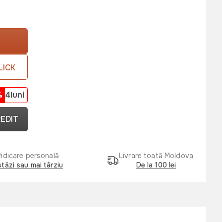
LICK
%
4luni
REDIT
Ridicare personală
Livrare toată Moldova
tăzi sau mai târziu
De la 100 lei