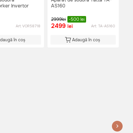
ker Invertor
AS160
AS
2999
lei
-500
lei
32
2499
2
lei
Art:
VOR58718
Art:
TA-AS160
daugă în coș
Adaugă în coș