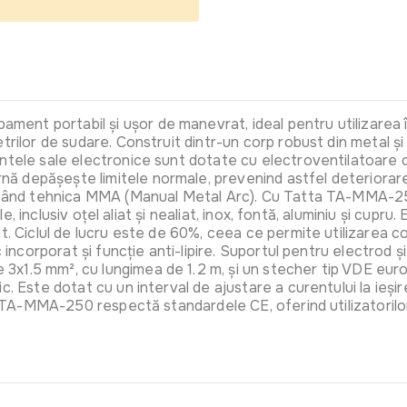
Ochelari s
Art:
AZ-ES
t portabil și ușor de manevrat, ideal pentru utilizarea în c
etrilor de sudare. Construit dintr-un corp robust din metal
ntele sale electronice sunt dotate cu electroventilatoare cu
ă depășește limitele normale, prevenind astfel deteriorar
lizând tehnica MMA (Manual Metal Arc). Cu Tatta TA-MMA-250,
ale, inclusiv oțel aliat și nealiat, inox, fontă, aluminiu și cup
. Ciclul de lucru este de 60%, ceea ce permite utilizarea con
ic incorporat și funcție anti-lipire. Suportul pentru electrod
x1.5 mm², cu lungimea de 1.2 m, și un stecher tip VDE europ
c. Este dotat cu un interval de ajustare a curentului la ieș
a TA-MMA-250 respectă standardele CE, oferind utilizatorilor 