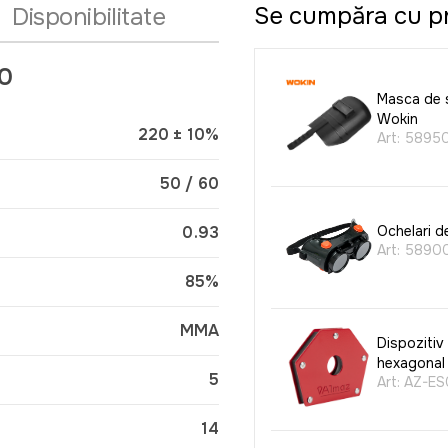
Se cumpăra cu p
Disponibilitate
0
Masca de 
Wokin
220 ± 10%
Art:
5895
50 / 60
0.93
Ochelari d
Art:
5890
85%
MMA
Dispozitiv
hexagonal
5
Art:
AZ-ES
14