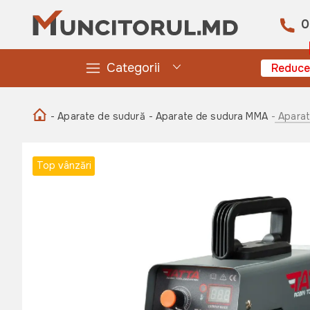
0
Categorii
Reduce
- Aparate de sudură
- Aparate de sudura MMA
- Apara
Top vânzări