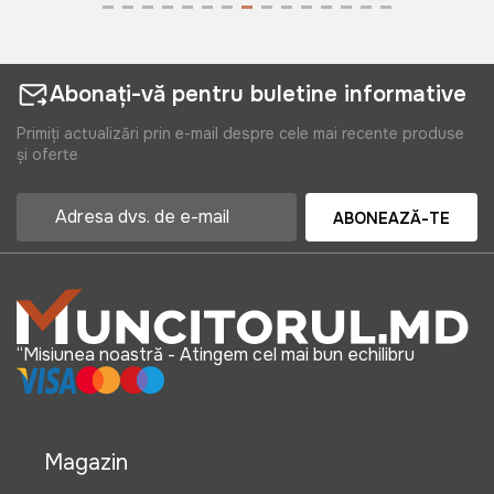
Abonați-vă pentru buletine informative
Primiți actualizări prin e-mail despre cele mai recente produse
și oferte
ABONEAZĂ-TE
“Misiunea noastră - Atingem cel mai bun echilibru
Magazin