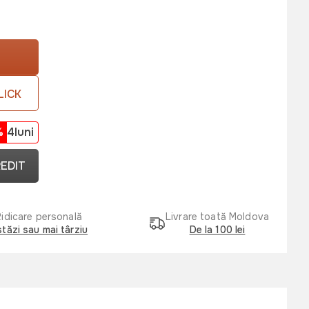
LICK
%
4luni
REDIT
Ridicare personală
Livrare toată Moldova
tăzi sau mai târziu
De la 100 lei