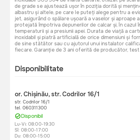
de grade se ajustează ușor în poziția dorită și menține
albastru și altele, pe care le puteți alege pentru a e
jet, asigurând o spălare ușoară a vaselor și aproape 
protejată împotriva depunerilor de calcar și, în cazul
temperaturii și a presiunii apei. Durata de viață a ca
inoxidabil și piatră artificială de orice dimensiuni și 
de sine stătător sau cu ajutorul unui instalator califica
fiecare. Garanție de 3 ani oferită de producător, tes
Disponibilitate
or. Chișinău, str. Codrilor 16/1
str. Codrilor 16/1
tel. 060311300
Disponibil
Lu-Vi: 08:00-19:30
Sî: 08:00-17:00
Du: 08:00-15:00