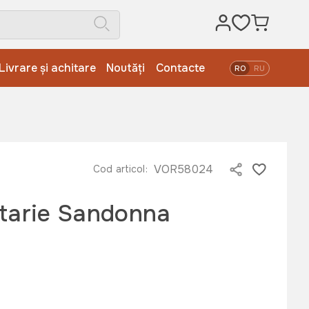
Livrare și achitare
Noutăți
Contacte
RO
RU
VOR58024
Cod articol:
atarie Sandonna