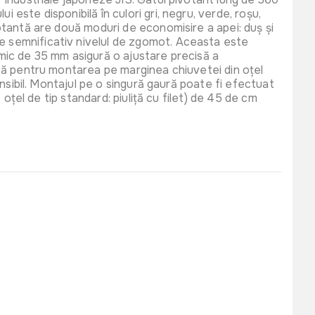
 este disponibilă în culori gri, negru, verde, roșu,
ivotantă are două moduri de economisire a apei: duș și
ce semnificativ nivelul de zgomot. Aceasta este
ramic de 35 mm asigură o ajustare precisă a
vită pentru montarea pe marginea chiuvetei din oțel
tensibil. Montajul pe o singură gaură poate fi efectuat
e oțel de tip standard: piuliță cu filet) de 45 de cm