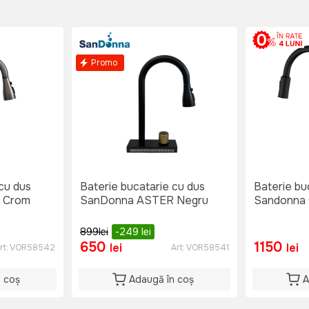
Promo
cu dus
Baterie bucatarie cu dus
Baterie bu
 Crom
SanDonna ASTER Negru
Sandonna
899
lei
-249
lei
650
1150
lei
lei
rt:
VOR58542
Art:
VOR58541
n coș
Adaugă în coș
A