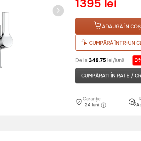
1395 lei
ADAUGĂ ÎN COȘ
CUMPĂRĂ ÎNTR-UN C
De la
348.75
lei/lună
0
CUMPĂRAȚI ÎN RATE / C
Garanție
24 luni
As