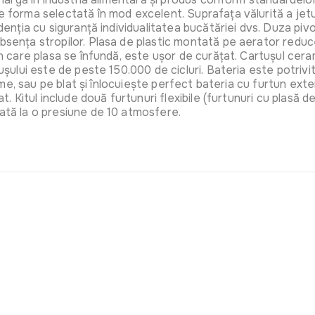
 forma selectată în mod excelent. Suprafața vălurită a jetului
videnția cu siguranță individualitatea bucătăriei dvs. Duza p
absența stropilor. Plasa de plastic montată pe aerator redu
 în care plasa se înfundă, este ușor de curățat. Cartușul ce
rtușului este de peste 150.000 de cicluri. Bateria este potri
forme, sau pe blat și înlocuiește perfect bateria cu furtun ex
t. Kitul include două furtunuri flexibile (furtunuri cu plasă d
tată la o presiune de 10 atmosfere.