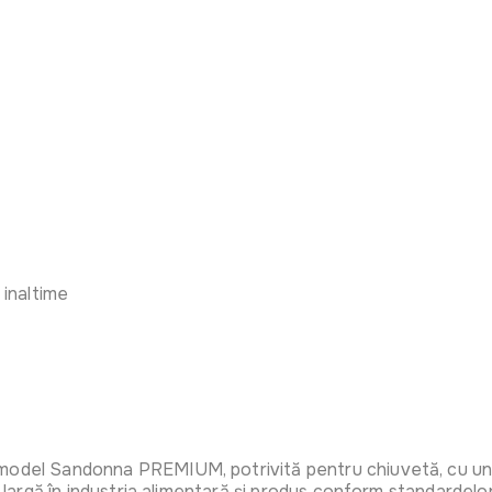
 inaltime
el Sandonna PREMIUM, potrivită pentru chiuvetă, cu un jet fle
ră largă în industria alimentară și produs conform standardel