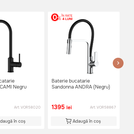
catarie
Baterie bucatarie
Bat
 CAMI Negru
Sandonna ANDRA (Negru)
Sa
Ne
1395
1
lei
Art:
VOR58020
Art:
VOR58867
daugă în coș
Adaugă în coș