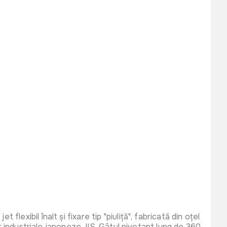
xibil înalt și fixare tip "piuliță", fabricată din oțel
or industriale japoneze JIS. Gâtul pivotant lung de 360