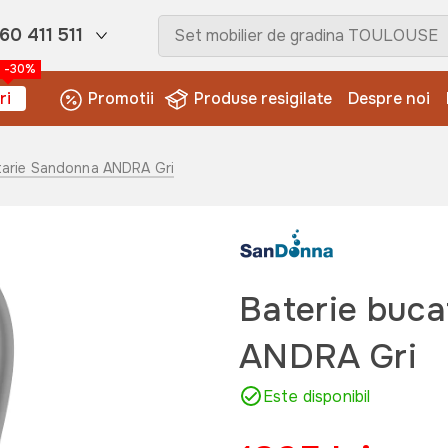
60 411 511
-30%
ri
Promotii
Produse resigilate
Despre noi
atarie Sandonna ANDRA Gri
Baterie buc
ANDRA Gri
Este disponibil