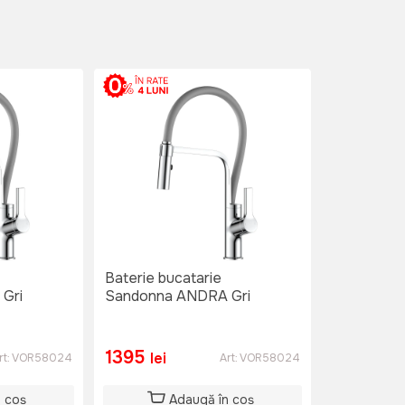
Baterie bucatarie
Gri
Sandonna ANDRA Gri
1395
lei
rt:
VOR58024
Art:
VOR58024
n coș
Adaugă în coș