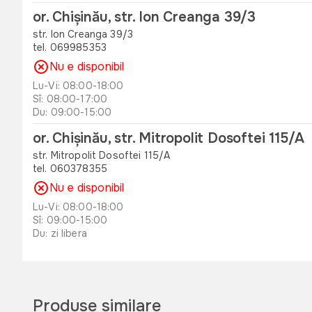
or. Chișinău, str. Ion Creanga 39/3
str. Ion Creanga 39/3
tel. 069985353
Nu e disponibil
Lu-Vi: 08:00-18:00
Sî: 08:00-17:00
Du: 09:00-15:00
or. Chișinău, str. Mitropolit Dosoftei 115/A
str. Mitropolit Dosoftei 115/A
tel. 060378355
Nu e disponibil
Lu-Vi: 08:00-18:00
Sî: 09:00-15:00
Du: zi libera
or. Orhei , str. Unirii 49 B
str. Unirii 49 B
tel. 060311173
Produse similare
Disponibil