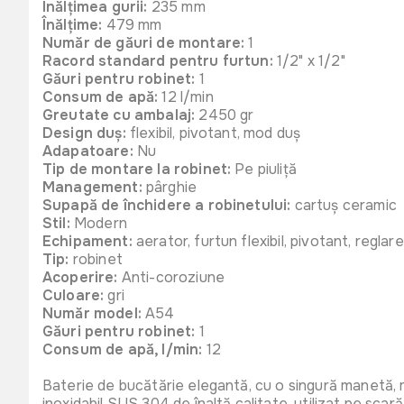
Înălțimea gurii:
235 mm
Înălțime:
479 mm
Număr de găuri de montare:
1
Racord standard pentru furtun:
1/2" x 1/2"
Găuri pentru robinet:
1
Consum de apă:
12 l/min
Greutate cu ambalaj:
2450 gr
Design duș:
flexibil, pivotant, mod duș
Adapatoare:
Nu
Tip de montare la robinet:
Pe piuliță
Management:
pârghie
Supapă de închidere a robinetului:
cartuş ceramic
Stil:
Modern
Echipament:
aerator, furtun flexibil, pivotant, reglare
Tip:
robinet
Acoperire:
Anti-coroziune
Culoare:
gri
Număr model:
A54
Găuri pentru robinet:
1
Consum de apă, l/min:
12
Baterie de bucătărie elegantă, cu o singură manetă, mod
inoxidabil SUS 304 de înaltă calitate, utilizat pe sca