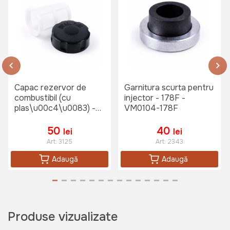
Capac rezervor de
Garnitura scurta pentru
combustibil (cu
injector - 178F -
plas\u00c4\u0083) -
VM0104-178F
178F VM0003-178F
50
40
lei
lei
Art:
3125
Art:
2343
Adaugă
Adaugă
Produse vizualizate