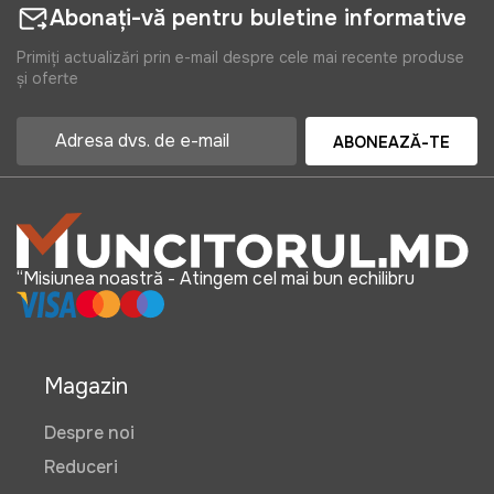
Abonați-vă pentru buletine informative
Primiți actualizări prin e-mail despre cele mai recente produse
și oferte
ABONEAZĂ-TE
“Misiunea noastră - Atingem cel mai bun echilibru
Magazin
Despre noi
Reduceri