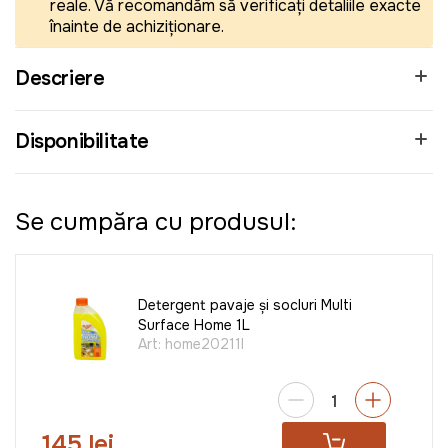
reale. Vă recomandăm să verificați detaliile exacte
înainte de achiziționare.
Descriere
Disponibilitate
Se cumpăra cu produsul:
Detergent pavaje și socluri Multi
Surface Home 1L
Art:
home20211l
145 lei