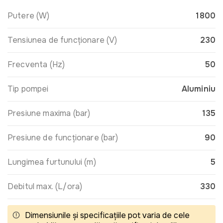
Putere (W)
1800
Tensiunea de funcționare (V)
230
Frecventa (Hz)
50
Tip pompei
Aluminiu
Presiune maxima (bar)
135
Presiune de funcționare (bar)
90
Lungimea furtunului (m)
5
Debitul max. (L/ora)
330
Dimensiunile și specificațiile pot varia de cele