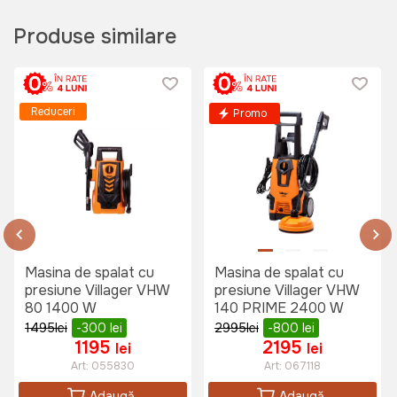
Prelungitor 40 m ORrno 10A 3P
Produse similare
230V
Art:
ORAE13211GS40M
Reduceri
Promo
990 lei
Masina de spalat cu
Masina de spalat cu
presiune Villager VHW
presiune Villager VHW
80 1400 W
140 PRIME 2400 W
1495
lei
-300
lei
2995
lei
-800
lei
1195
2195
lei
lei
Art:
055830
Art:
067118
Adaugă
Adaugă