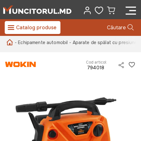
Catalog produse
Căutare
- Echipamente automobil
- Aparate de spălat cu presiune
-
Cod articol:
794018