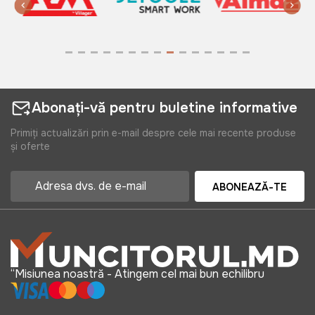
Abonați-vă pentru buletine informative
Primiți actualizări prin e-mail despre cele mai recente produse
și oferte
ABONEAZĂ-TE
“Misiunea noastră - Atingem cel mai bun echilibru