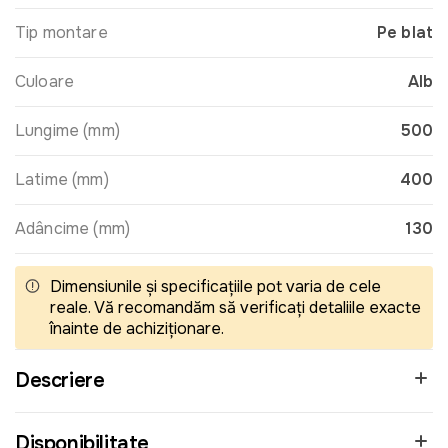
Tip montare
Pe blat
Culoare
Alb
Lungime (mm)
500
Latime (mm)
400
Adâncime (mm)
130
Dimensiunile și specificațiile pot varia de cele
reale. Vă recomandăm să verificați detaliile exacte
înainte de achiziționare.
Descriere
Disponibilitate