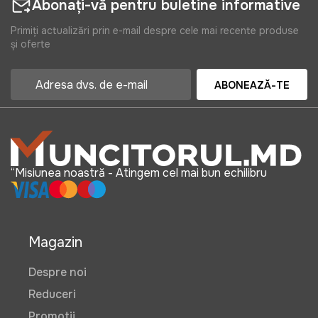
Abonați-vă pentru buletine informative
Primiți actualizări prin e-mail despre cele mai recente produse
și oferte
ABONEAZĂ-TE
“Misiunea noastră - Atingem cel mai bun echilibru
Magazin
Despre noi
Reduceri
Promotii