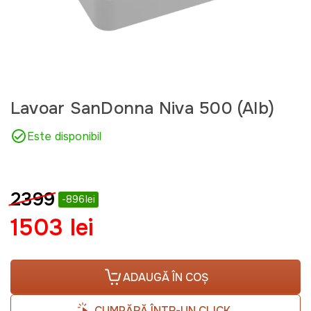
Lavoar SanDonna Niva 500 (Alb)
Este disponibil
2399
-896lei
1503 lei
ADAUGĂ ÎN COȘ
CUMPĂRĂ ÎNTR-UN CLICK