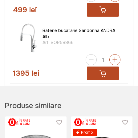
499 lei
Baterie bucatarie Sandonna ANDRA
Alb
Art:
VOR58866
1395 lei
Baterie electrica FREDDO SN0030
Art:
SN0030
Produse similare
Promo
549 lei