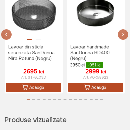
Lavoar din sticla
Lavoar handmade
securizata SanDonna
SanDonna HD400
Mira Rotund (Negru)
(Negru)
3950
lei
-951
lei
2695
2999
lei
lei
Art:
ST-GL09D
Art:
VOR58923
Adaugă
Adaugă
Produse vizualizate