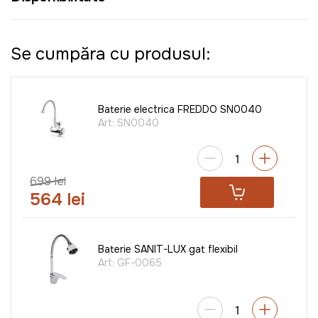
Se cumpăra cu produsul:
Baterie electrica FREDDO SN0040
Art:
SN0040
699 lei
564 lei
Baterie SANIT-LUX gat flexibil
Art:
GF-0065