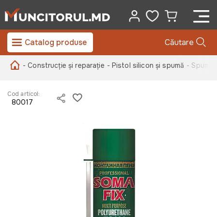
Catalog produse
Căutare
- Construcție și reparație
- Pistol silicon și spumă
- Spuma p
Cod articol:
80017